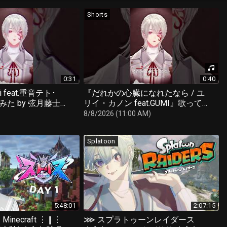
Shorts
0:31
0:40
ri feat.重音テト･
『だれかの心臓になれたなら / ユ
てみた by 弦月藤士郎
リイ・カノン feat.GUMI』歌って
みた by 弦月藤士郎(にじさんじ)
8/8/2026 (11:00 AM)
Splatoon
5:48:01
2:07:15
Minecraft ⋮❙⋮
⋙ スプラトゥーンレイダース