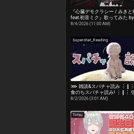
『心臓デモクラシー / みきと
feat.初音ミク』歌ってみた by
月藤士郎(にじさんじ)
8/4/2026 (11:00 AM)
Superchat_Reading
⋙ 雑談&スパチャ読み ⋮❙⋮
食のちスパチャ読み! ⋮❙⋮ 
藤士郎 / にじさんじ ⋘
8/2/2026 (3:01 AM)
Totsu