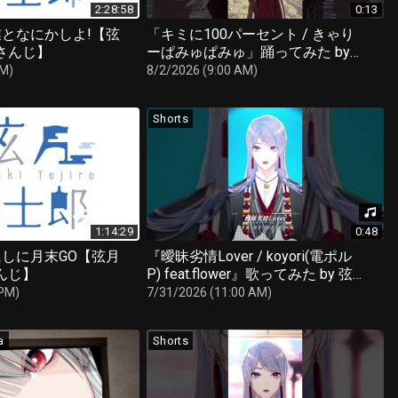
2:28:58
0:13
となにかしよ!【弦
「キミに100パーセント / きゃり
さんじ】
ーぱみゅぱみゅ」踊ってみた by
弦月藤士郎
AM)
8/2/2026 (9:00 AM)
Shorts
1:14:29
0:48
しに月末GO【弦月
『曖昧劣情Lover / koyori(電ポル
んじ】
P) feat.flower』歌ってみた by 弦
月藤士郎(にじさんじ)
 PM)
7/31/2026 (11:00 AM)
a
Shorts