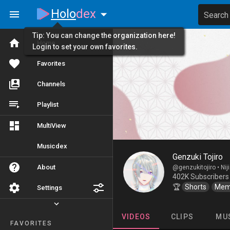
Holo
dex
Search
Tip: You can change the organization here!
Home
Login to set your own favorites.
Favorites
Channels
Playlist
MultiView
Musicdex
Genzuki Tojiro
About
@genzukitojiro •
Nij
402K Subscribers
🏆
Shorts
Mem
Settings
VIDEOS
CLIPS
MU
FAVORITES