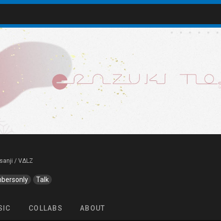
isanji / VΔLZ
bersonly
Talk
SIC
COLLABS
ABOUT