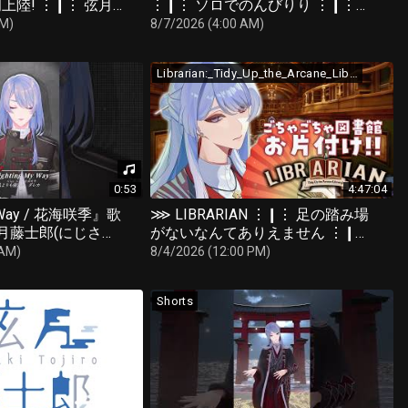
上陸! ⋮❙⋮ 弦月
⋮❙⋮ ソロでのんびりり ⋮❙⋮
さんじ ⋘
弦月藤士郎 / にじさんじ ⋘
AM)
8/7/2026 (4:00 AM)
Librarian:_Tidy_Up_the_Arcane_Library!
0:53
4:47:04
y Way / 花海咲季』歌
⋙ LIBRARIAN ⋮❙⋮ 足の踏み場
弦月藤士郎(にじさん
がないなんてありえません ⋮❙⋮
弦月藤士郎 / にじさんじ ⋘
 AM)
8/4/2026 (12:00 PM)
Shorts