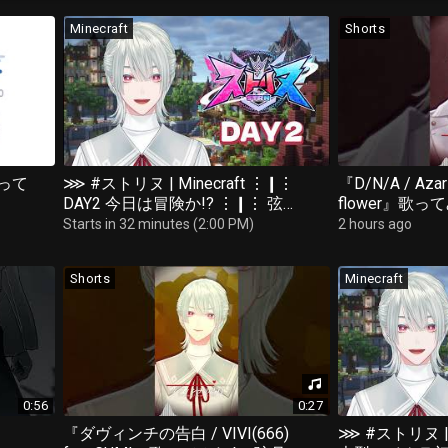
Minecraft
Shorts
って
⋙ #ストリヌ | Minecraft ⋮❙⋮
『D/N/A / Aza
DAY2 今日は冒険か!? ⋮❙⋮ 弦月
flower』歌っ
藤士郎 / にじさんじ ⋘
(にじさんじ)
Starts in 32 minutes (2:00 PM)
2 hours ago
Shorts
Minecraft
0:56
0:27
『ダヴィンチの告白 / VIVI(666)
⋙ #ストリヌ | 