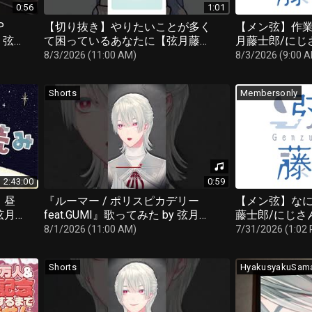
0:56
1:01
P
【切り抜き】やりたいことが多く
【メン弦】作業
 弦
て困っているあなたに【弦月藤士
月藤士郎/にじ
郎 / にじさんじ】
8/3/2026 (11:00 AM)
8/3/2026 (9:00 
Shorts
Membersonly
2:43:00
0:59
 昼
『ルーマー / ポリスピカデリー
【メン弦】なに
弦月
feat.GUMI』歌ってみた by 弦月藤
藤士郎/にじさ
士郎(にじさんじ)
8/1/2026 (11:00 AM)
7/31/2026 (1:02
Shorts
HyakusyakuSam