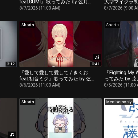
feat.GUMI』歌ってみた by 弦月藤
大型マイクラ初
士郎(にじさんじ)
藤士郎 / にじ
8/7/2026 (11:00 AM)
8/7/2026 (9:00 
Shorts
Shorts
3:12
0:41
『愛して愛して愛して / きくお
『Fighting M
feat.初音ミク』歌ってみた by 弦
ってみた by 
月藤士郎(にじさんじ)
じ)
8/6/2026 (11:00 AM)
8/5/2026 (11:00
Shorts
Membersonly